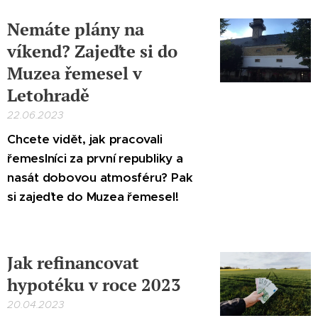
Nemáte plány na
víkend? Zajeďte si do
Muzea řemesel v
Letohradě
22.06.2023
Chcete vidět, jak pracovali
řemeslníci za první republiky a
nasát dobovou atmosféru? Pak
si zaj
e
ďte do Muzea řemesel!
Jak refinancovat
hypotéku v roce 2023
20.04.2023