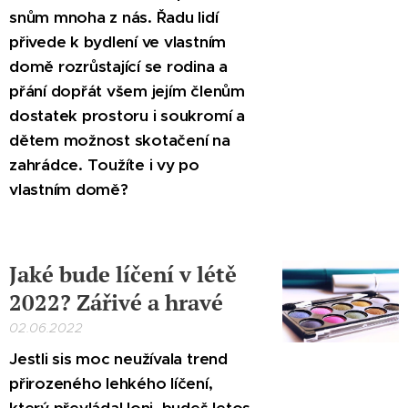
snům mnoha z nás. Řadu lidí
přivede k bydlení ve vlastním
domě rozrůstající se rodina a
přání dopřát všem jejím členům
dostatek prostoru i soukromí a
dětem možnost skotačení na
zahrádce. Toužíte i vy po
vlastním domě?
Jaké bude líčení v létě
2022? Zářivé a hravé
02.06.2022
Jestli sis moc neužívala trend
přirozeného lehkého líčení,