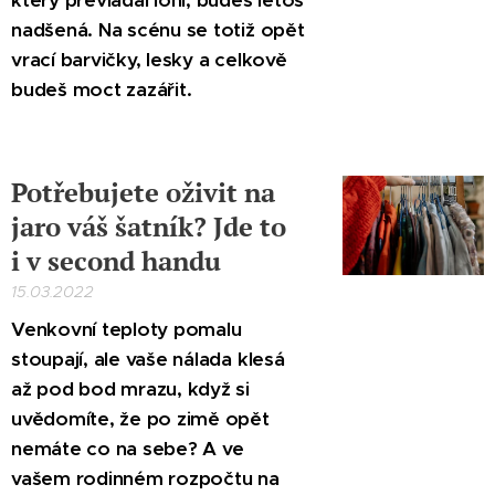
který převládal loni, budeš letos
nadšená. Na scénu se totiž opět
vrací barvičky, lesky a celkově
budeš moct zazářit.
Potřebujete oživit na
jaro váš šatník? Jde to
i v second handu
15.03.2022
Venkovní teploty pomalu
stoupají, ale vaše nálada klesá
až pod bod mrazu, když si
uvědomíte, že po zimě opět
nemáte co na sebe? A ve
vašem rodinném rozpočtu na