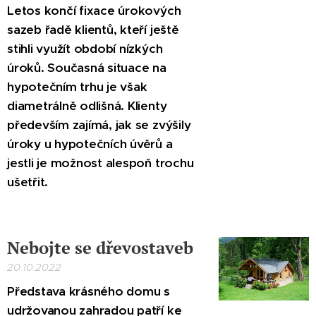
Letos končí fixace úrokových
sazeb řadě klientů, kteří ještě
stihli využít období nízkých
úroků. Současná situace na
hypotečním trhu je však
diametrálně odlišná. Klienty
především zajímá, jak se zvýšily
úroky u hypotečních úvěrů a
jestli je možnost alespoň trochu
ušetřit.
Nebojte se dřevostaveb
20.10.2022
Představa krásného domu s
udržovanou zahradou patří ke