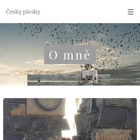
Česky
plesky
O mně