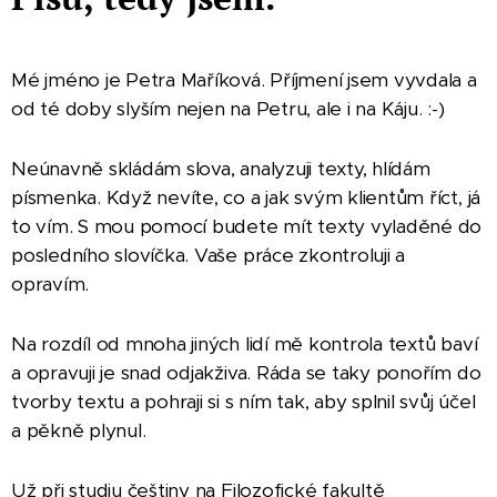
Mé jméno je Petra Maříková. Příjmení jsem vyvdala a
od té doby slyším nejen na Petru, ale i na Káju. :-)
Neúnavně skládám slova, analyzuji texty, hlídám
písmenka. Když nevíte, co a jak svým klientům říct, já
to vím. S mou pomocí budete mít texty vyladěné do
posledního slovíčka. Vaše práce zkontroluji a
opravím.
Na rozdíl od mnoha jiných lidí mě kontrola textů baví
a opravuji je snad odjakživa. Ráda se taky ponořím do
tvorby textu a pohraji si s ním tak, aby splnil svůj účel
a pěkně plynul.
Už při studiu češtiny na Filozofické fakultě