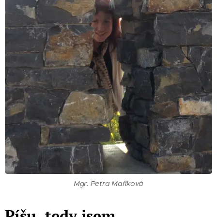
Mgr. Petra Maříková
Píšu, tedy jsem.