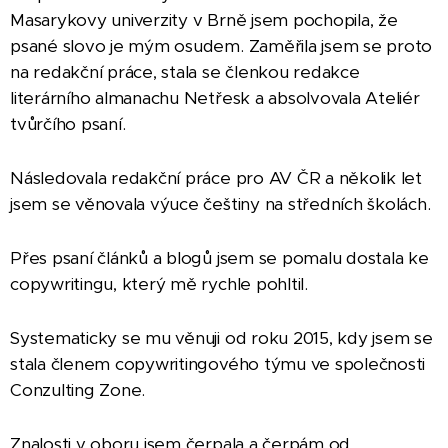
Masarykovy univerzity v Brně jsem pochopila, že
psané slovo je mým osudem. Zaměřila jsem se proto
na redakční práce, stala se členkou redakce
literárního almanachu Netřesk a absolvovala Ateliér
tvůrčího psaní.
Následovala redakční práce pro AV ČR a několik let
jsem se věnovala výuce češtiny na středních školách.
Přes psaní článků a blogů jsem se pomalu dostala ke
copywritingu, který mě rychle pohltil.
Systematicky se mu věnuji od roku 2015, kdy jsem se
stala členem copywritingového týmu ve společnosti
Conzulting Zone.
Znalosti v oboru jsem čerpala a čerpám od